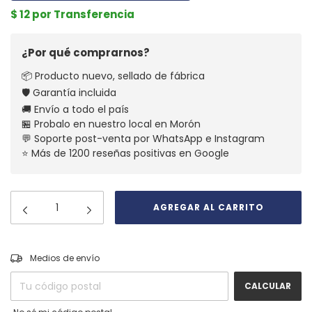
$ 12 por Transferencia
¿Por qué comprarnos?
📦 Producto nuevo, sellado de fábrica
🛡️ Garantía incluida
🚚 Envío a todo el país
🏪 Probalo en nuestro local en Morón
💬 Soporte post-venta por WhatsApp e Instagram
⭐ Más de 1200 reseñas positivas en Google
CAMBIAR CP
Entregas para el CP:
Medios de envío
CALCULAR