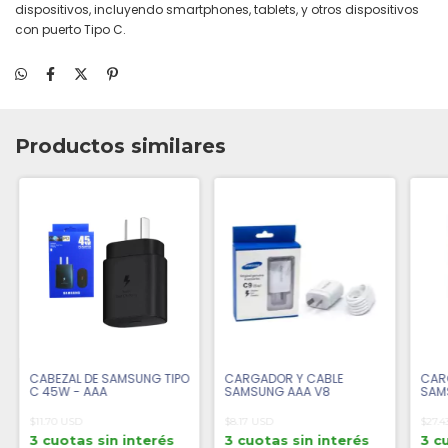
dispositivos, incluyendo smartphones, tablets, y otros dispositivos
con puerto Tipo C.
Productos similares
CABEZAL DE SAMSUNG TIPO
CARGADOR Y CABLE
CARG
C 45W - AAA
SAMSUNG AAA V8
SAM
$11.70 USD
$8.17 USD
$27.4
3 cuotas sin interés
3 cuotas sin interés
3 c