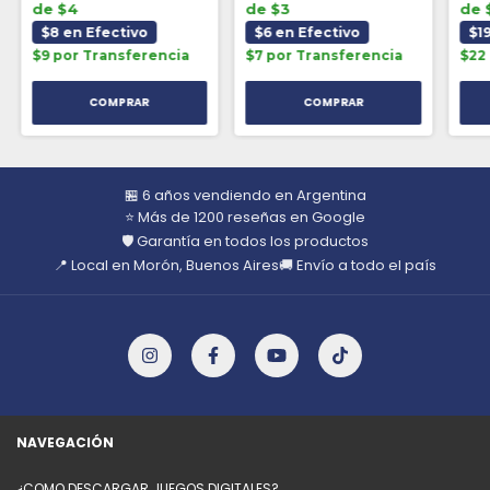
de $4
de $3
de 
$8 en Efectivo
$6 en Efectivo
$1
$9 por Transferencia
$7 por Transferencia
$22
🏪 6 años vendiendo en Argentina
⭐ Más de 1200 reseñas en Google
🛡️ Garantía en todos los productos
📍 Local en Morón, Buenos Aires
🚚 Envío a todo el país
NAVEGACIÓN
¿COMO DESCARGAR JUEGOS DIGITALES?