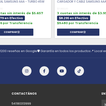
AL SAMSUNG AAA - TURBO 45W
CARGADOR Y CABLE SAMSUNG AAA
,00
$11.850,00
tas sin interés de $5.657
3 cuotas sin interés de $3.9
879 en Efectivo
$8.295 en Efectivo
76 por Transferencia
$9.480 por Transferencia
 1200 reseñas en Google
🛡️ Garantía en todos los productos
📍 Local 
CONTACTÁNOS
EN
541180313999