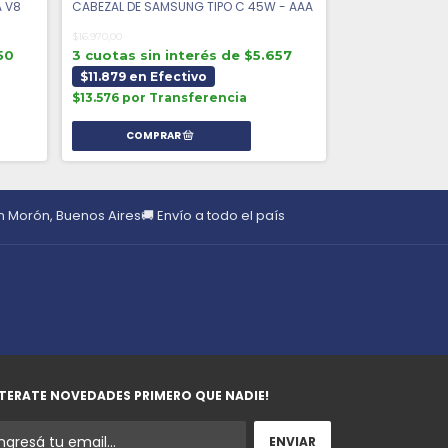
 V8
CABEZAL DE SAMSUNG TIPO C 45W - AAA
CABEZAL DE SAM
$16.970,00
$19.140,00
50
3 cuotas sin interés de $5.657
3 cuotas sin
$11.879 en Efectivo
$13.398 en Ef
$13.576 por Transferencia
$15.312 por Tr
en Morón, Buenos Aires
🚚 Envío a todo el país
TERATE NOVEDADES PRIMERO QUE NADIE!