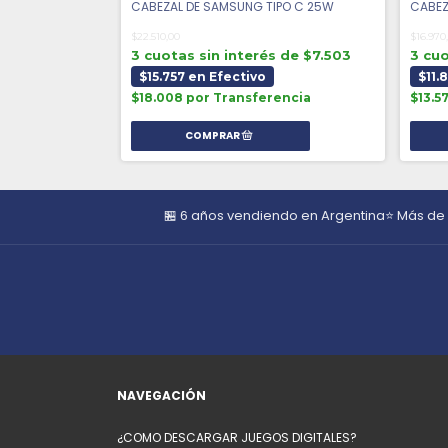
PO C 65W - AAA
CABEZAL DE SAMSUNG TIPO C 25W
CABEZ
$22.510,00
$16.970
s de $6.380
3 cuotas sin interés de $7.503
3 cuo
$15.757 en Efectivo
$11.
ncia
$18.008 por Transferencia
$13.5
🏪 6 años vendiendo en Argentina
⭐ Más de
NAVEGACIÓN
¿COMO DESCARGAR JUEGOS DIGITALES?