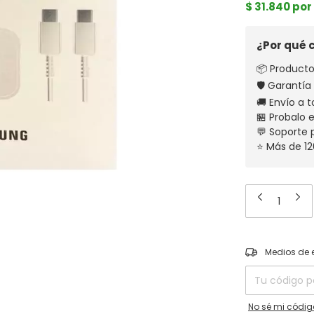
$ 31.840 po
¿Por qué
📦 Producto
🛡️ Garantía
🚚 Envío a t
🏪 Probalo 
💬 Soporte
⭐ Más de 12
Entregas para el
Medios de 
No sé mi códig