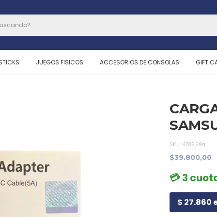
STICKS
JUEGOS FISICOS
ACCESORIOS DE CONSOLAS
GIFT C
CARGA
SAMS
SKU:
478529a
$39.800,00
💳 3 cuota
$ 27.860 e