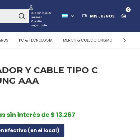
0
¡Hola!
Iniciá
MIS JUEGOS
sesión
O podés
registrarte
ARDS
PC & TECNOLOGÍA
MERCH & COLECCIONISMO
ALMACEN
DOR Y CABLE TIPO C
UNG AAA
s sin interés de $ 13.267
n Efectivo (en el local)