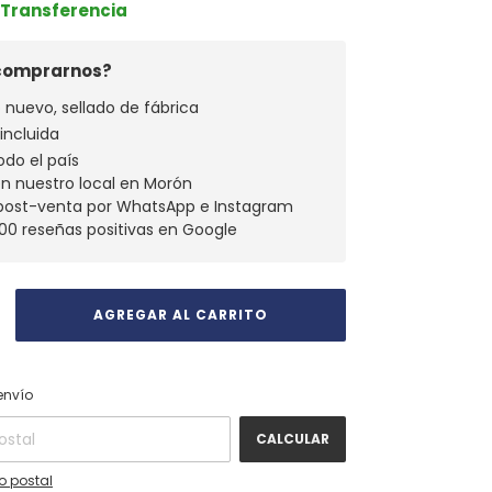
r Transferencia
 comprarnos?
 nuevo, sellado de fábrica
 incluida
odo el país
en nuestro local en Morón
 post-venta por WhatsApp e Instagram
00 reseñas positivas en Google
CAMBIAR CP
 CP:
envío
CALCULAR
o postal