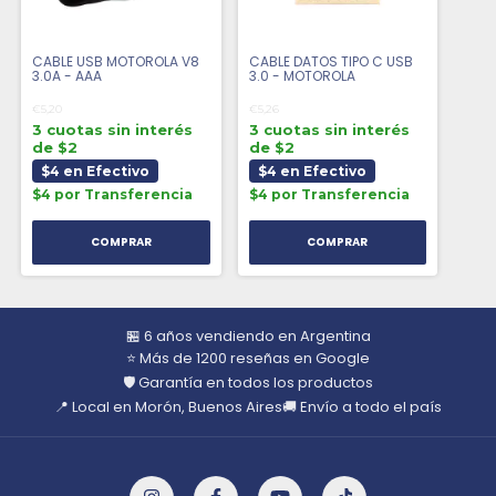
CABLE USB MOTOROLA V8
CABLE DATOS TIPO C USB
3.0A - AAA
3.0 - MOTOROLA
€5,20
€5,26
3 cuotas sin interés
3 cuotas sin interés
de $2
de $2
$4 en Efectivo
$4 en Efectivo
$4 por Transferencia
$4 por Transferencia
🏪 6 años vendiendo en Argentina
⭐ Más de 1200 reseñas en Google
🛡️ Garantía en todos los productos
📍 Local en Morón, Buenos Aires
🚚 Envío a todo el país