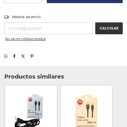
CAMBIAR CP
Entregas para el CP:
Medios de envío
CALCULAR
No sé mi código postal
Productos similares