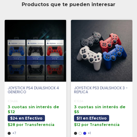
Productos que te pueden interesar
JOYSTICK PS4 DUALSHOCK 4
JOYSTICK PS3 DUALSHOCK 3 -
GENERICO
REPLICA
€34,66
€15,54
3 cuotas sin interés de
3 cuotas sin interés de
$12
$5
$24 en Efectivo
$11 en Efectivo
$28 por Transferencia
$12 por Transferencia
+7
+1