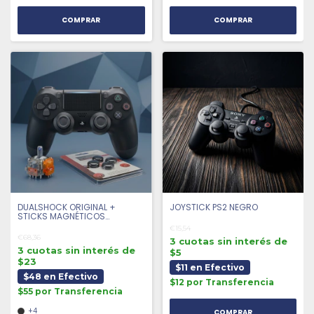
COMPRAR
COMPRAR
DUALSHOCK ORIGINAL +
JOYSTICK PS2 NEGRO
STICKS MAGNÉTICOS
ANTIDRIFT + 4 GRIPS |
€15,54
SEMINUEVO
€68,36
3 cuotas sin interés de
3 cuotas sin interés de
$5
$23
$11 en Efectivo
$48 en Efectivo
$12 por Transferencia
$55 por Transferencia
+4