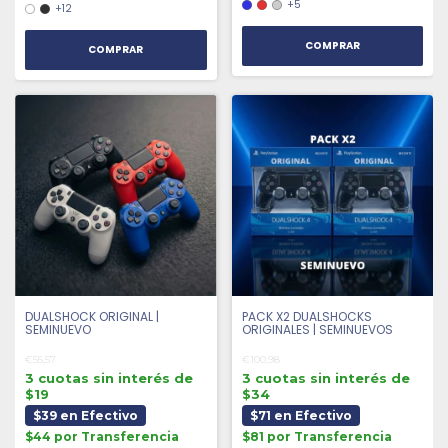
+5
+12
COMPRAR
COMPRAR
DUALSHOCK ORIGINAL |
PACK X2 DUALSHOCKS
SEMINUEVO
ORIGINALES | SEMINUEVOS
€55,57
€100,98
3 cuotas sin interés de
3 cuotas sin interés de
$19
$34
$39 en Efectivo
$71 en Efectivo
$44 por Transferencia
$81 por Transferencia